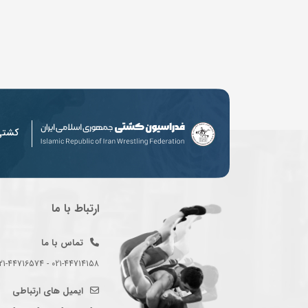
کشت
ارتباط با ما
تماس با ما
021-44714158 - 021-44716574 - 021-44714489
ایمیل های ارتباطی