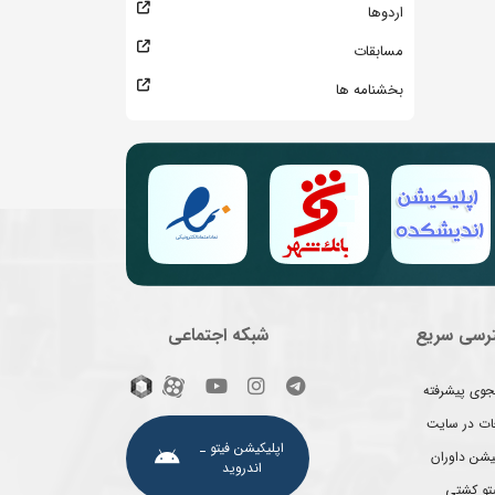
اردوها
مسابقات
بخشنامه ها
رسی سریع
شبکه اجتماعی
وی پیشرفته
غات در سایت
اپلیکیشن فیتو ـ
یشن داوران
اندروید
یتو کشتی