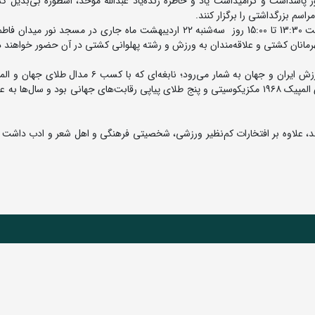
 پاسداشت و گرامیداشت یاد و خاطره زنده‌یاد عبدالله موحد، اسطوره بی‌بدیل کش
راسم بزرگداشتی را برگزار کنند.
به گزارش روابط عمومی فدراسیون کشتی، این مراسم از ساعت 13:30 تا 15:00 روز سه‌شنبه ۲۲ اردیبهشت ماه جاری در مسجد نو
انان کشتی و علاقه‌مندان به ورزش و رشته پهلوانی کشتی در آن حضور خواهند 
زنده‌یاد عبدالله موحد یکی از پرافتخارترین چهره‌های تاریخ ورزش ایران و جهان به شمار می‌رود؛ نابغه‌ای که
خود را در تاریخ کشتی آزاد جاودانه کرد. او دارنده مدال طلای المپیک ۱۹۶۸ مکزیکوسیتی و پنج طلای پیاپی رقابت‌های جهانی بود و سال‌
نند، علاوه بر افتخارات کم‌نظیر ورزشی، شخصیتی فرهنگی و اهل شعر و ادب داشت 