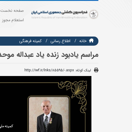
صفحه نخست
استعلام مجوز
خانه
اطلاع رسانی
كميته فرهنگي
مراسم یادبود زنده یاد عبداله موحد
لینک کوتاه:
http://iwf.ir/lnks/85595/-.aspx