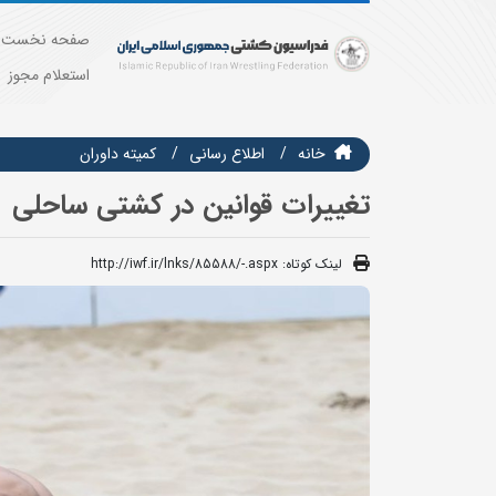
صفحه نخست
استعلام مجوز
خانه
اطلاع رسانی
کمیته داوران
تغییرات قوانین در کشتی ساحلی
لینک کوتاه:
http://iwf.ir/lnks/85588/-.aspx