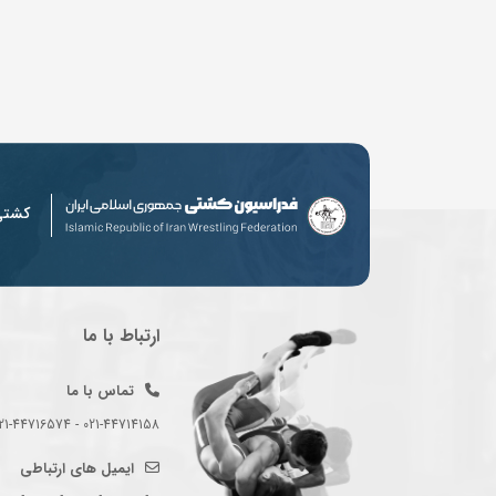
کشت
ارتباط با ما
تماس با ما
021-44714158 - 021-44716574 - 021-44714489
ایمیل های ارتباطی