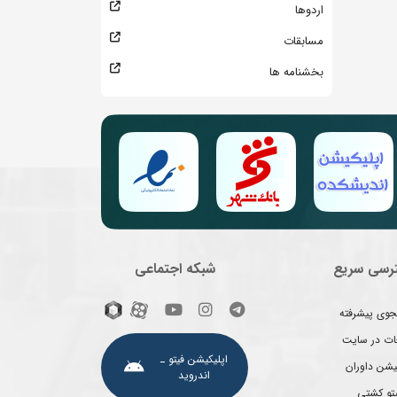
اردوها
مسابقات
بخشنامه ها
رسی سریع
شبکه اجتماعی
وی پیشرفته
غات در سایت
اپلیکیشن فیتو ـ
یشن داوران
اندروید
یتو کشتی