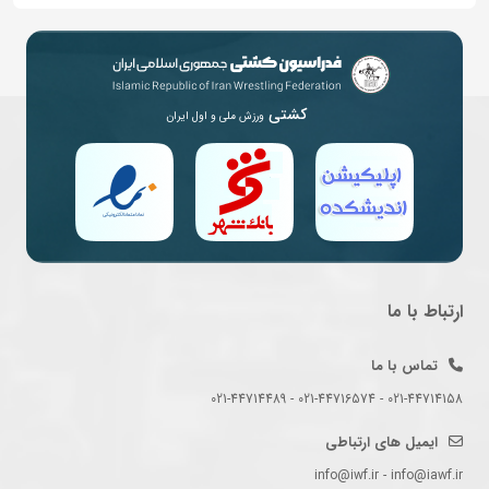
کشتی
ورزش ملی و اول ایران
ارتباط با ما
تماس با ما
021-44714158 - 021-44716574 - 021-44714489
ایمیل های ارتباطی
info@iwf.ir - info@iawf.ir