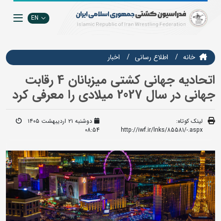
EN
خانه
اطلاع رسانی
اخبار
اتحادیه جهانی کشتی میزبانان 4 رقابت
جهانی در سال 2027 میلادی را معرفی کرد
لینک کوتاه:
دوشنبه ۲۱ اردیبهشت ۱۴۰۵
08:54
http://iwf.ir/lnks/85581/-.aspx