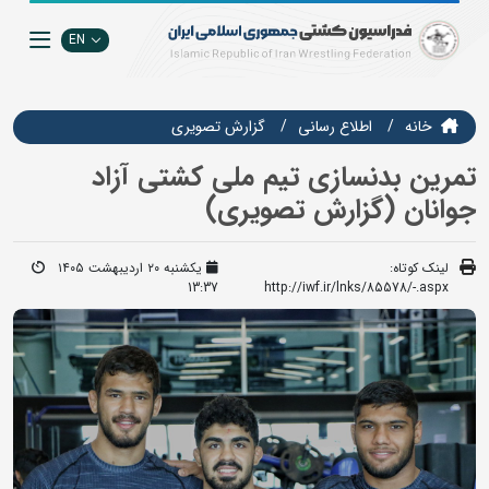
EN
خانه
اطلاع رسانی
گزارش تصويري
تمرین بدنسازی تیم ملی کشتی آزاد
جوانان (گزارش تصویری)
لینک کوتاه:
یکشنبه ۲۰ اردیبهشت ۱۴۰۵
13:37
http://iwf.ir/lnks/85578/-.aspx