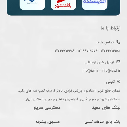
ارتباط با ما
تماس با ما
021-44714158 - 021-44716574 - 021-44714489
ایمیل های ارتباطی
info@iwf.ir - info@iawf.ir
آدرس
تهران، ضلع غربی استادیوم ورزشی آزادی، بالاتر از درب کمپ تیم های ملی،
ساختمان شهید جعفر جنگروی، فدراسیون کشتی جمهوری اسلامی ایران
لینک های مفید
دسترسی سریع
بانک جامع اطلاعات کشتی
جستجوی پیشرفته