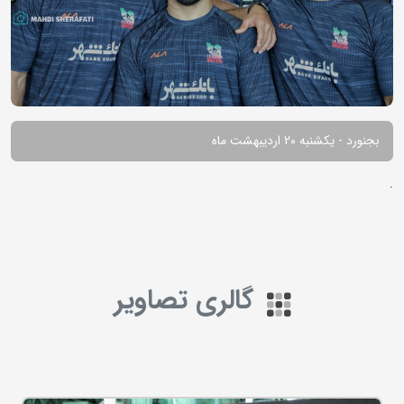
بجنورد - یکشنبه 20 اردیبهشت ماه
.
گالری تصاویر