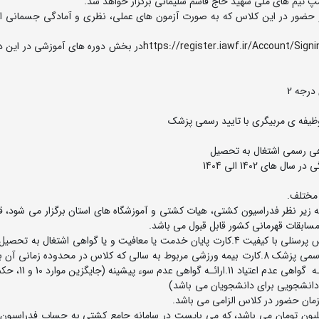
 حضور در این کلاس که به صورت آزمون های عملی، نظری و آمادگی جسمانی ا
https://register.iawf.ir/Account/Signi
در بخش دوره های آموزشی در این د
درجه 2
 زیر نظر فدراسیون کشتی، هیات کشتی و آموزشگاه های استان برگزار می شود، قا
 مسابقات قهرمانی کشور قابل قبول می باشد.
قهرمانی 6.آخرین مدرک تحصیلی 7.گواهی سلامت با تایید رسمی پزشک 8.کارت بیمه ورزشی مربوط به سالی که کلاس در محدوده زما
شود(1404) 9.معرفی نامه از هیات کشتی استان متبـوع 10
ل آزاد یا ارایه گواهی دانشجویی برای دانشجویان می 
ارتقاء 3 به 2 مربیگری هفت میلیون تومان می باشد، که می بایست در سامانه جامع کشتی به حساب فدراس