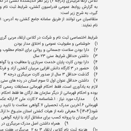
کلاس ارتقا مربیگری (درجه 2) زیر نظر اندیشکده کشتی در کمپ تیم های ملی شهید حاج قاسم سلیمانی برگزار خواهد شد.
به گزارش روابط عمومی فدراسیون کشتی، شرایط ثبت نام و
گیرد، به شرح زیر است:
متقاضیان می توانند از طریق سامانه جامع کشتی به آدرس:
n
نام نمایند:
شرایط اختصاصی ثبت نام و شرکت در کلاس ارتقاء مربی گری 
1) خوشنامی و مقبولیت عمومی و اخلاق مدار بودن
2) دارا بودن سلامت جسمانی و روانی برای انجام مطلوب وظیفه ی مربیگری با تایید رسمی پزشک
3) داشتن حداقل شرایط سنی 23 سال
4) دارا بودن کارت پایان خدمت سربازی یا معافیت و یا گواهی رسمی اشتغال به تحصیل
5) حضور در 3 کارگاه دانش افزایی مربیان کشتی آزاد و فرنگی در سال های 1402 الی 1404
6) گذشت حداقل 3 سال از صدور کارت مربیگری درجه 3
7) داشتن حداقل عنوان اول تا سوم استان در رده های سنی مختلف.
لازم به یادآوری است، فقط احکام قهرمانی مسابقات رسمی که
بوده و احکام قهرمانی از دیگر سازمان ها، ارگان ها فقط احکام
برای کارمندان یا پروانه کسب برای مشاغ
9) همراه داشتن اصل مدرک مربیگری در زمان حضور در کلاس الزامی می باشد.
10) هزینه ثبت نام کلاس 