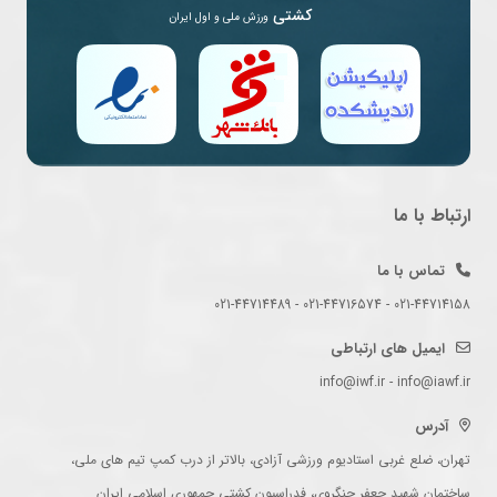
کشتی
ورزش ملی و اول ایران
ارتباط با ما
تماس با ما
021-44714158 - 021-44716574 - 021-44714489
ایمیل های ارتباطی
info@iwf.ir - info@iawf.ir
آدرس
تهران، ضلع غربی استادیوم ورزشی آزادی، بالاتر از درب کمپ تیم های ملی،
ساختمان شهید جعفر جنگروی، فدراسیون کشتی جمهوری اسلامی ایران