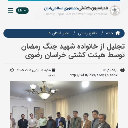
EN
خانه
اطلاع رسانی
اخبار استان ها
تجلیل از خانواده شهید جنگ رمضان
توسط هیئت کشتی خراسان رضوی
لینک کوتاه:
شنبه ۱۹ اردیبهشت ۱۴۰۵
08:06
http://iwf.ir/lnks/85566/-.aspx