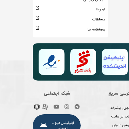
اردوها
مسابقات
بخشنامه ها
رسی سریع
شبکه اجتماعی
وی پیشرفته
غات در سایت
اپلیکیشن فیتو ـ
یشن داوران
اندروید