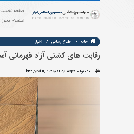
صفحه نخست
استعلام مجوز
خانه
اطلاع رسانی
اخبار
رقابت های کشتی آزاد قهرمانی آسی
لینک کوتاه:
http://iwf.ir/lnks/85409/-.aspx