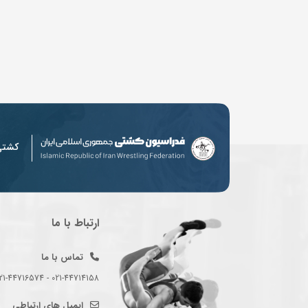
کشت
ارتباط با ما
تماس با ما
021-44714158 - 021-44716574 - 021-44714489
ایمیل های ارتباطی