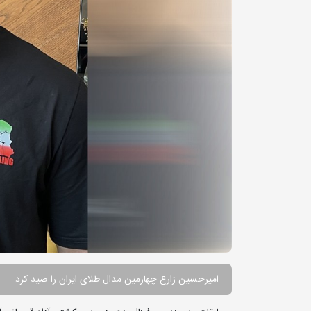
امیرحسین زارع چهارمین مدال طلای ایران را صید کرد