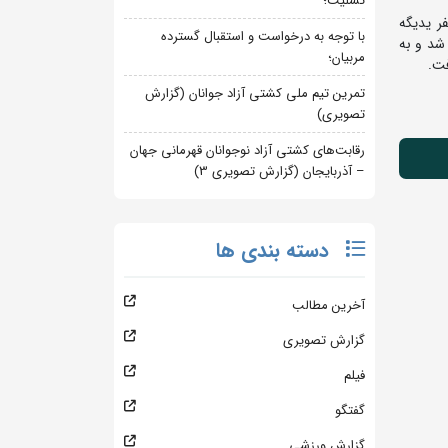
تسلیت؛
رم امیرحسین زارع پس از استراحت در دور اول، در دور دوم با نتیجه 7 بر صفر یدیگه
با توجه به درخواست و استقبال گسترده
وهردون از چین پیروز شد و به
مربیان؛
تمرین تیم ملی کشتی آزاد جوانان (گزارش
تصویری)
رقابت‌های کشتی آزاد نوجوانان قهرمانی جهان
– آذربایجان (گزارش تصویری 3)
دسته بندی ها
آخرین مطالب
گزارش تصویری
فیلم
گفتگو
گزارش ورزشی