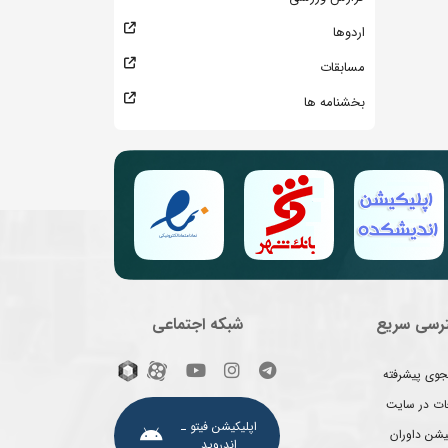
اردوها
مسابقات
بخشنامه ها
رسی سریع
شبکه اجتماعی
وی پیشرفته
غات در سایت
اپلیکیشن فیتو ـ
یشن داوران
اندروید