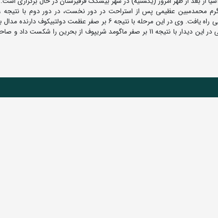
یا از بعد از ظهر امروز (یکشنیه) در شهر بیشکک قرقیزستان در حال برگزاری است.
تاکاهاشی ایشیگورو از ژاپن را مغلوب کرد و به مرحله نیمه نهایی راه یافت. وی در این مرحله با نتیجه 6 بر صفر عظمت دولتبی
از قزاقستان را شکست داد و بعد دیدار فینال راه یافت. عظیمی در این دیدار با نتیجه 11 بر صفر ماگومد شریپوف از بحرین را شک