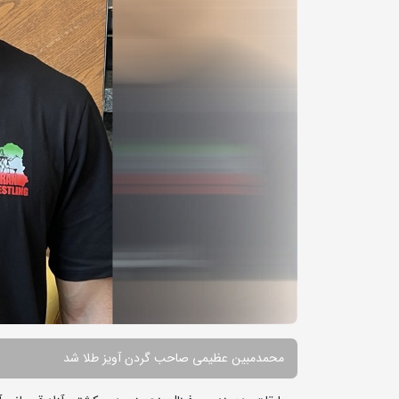
محمدمبین عظیمی صاحب گردن آویز طلا شد