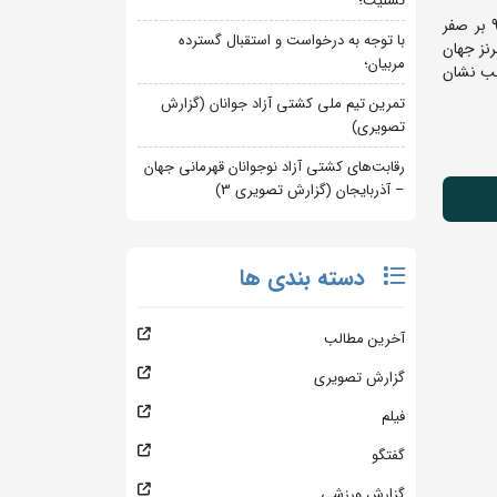
تسلیت؛
به گزارش روابط عمومی فدراسیون کشتی، در وزن 92 کیلوگرم محمدمبین عظیمی پس از استراحت در دور نخست، در دور دوم با نتیجه 9 بر صفر
با توجه به درخواست و استقبال گسترده
کوف دارنده مدال برنز جهان
مربیان؛
ست داد و صاحب نشان
تمرین تیم ملی کشتی آزاد جوانان (گزارش
تصویری)
رقابت‌های کشتی آزاد نوجوانان قهرمانی جهان
– آذربایجان (گزارش تصویری 3)
دسته بندی ها
آخرین مطالب
گزارش تصویری
فیلم
گفتگو
گزارش ورزشی