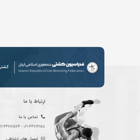
کشت
ارتباط با ما
تماس با ما
021-44714158 - 021-44716574 - 021-44714489
ایمیل های ارتباطی