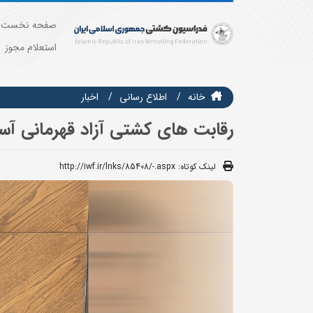
صفحه نخست
استعلام مجوز
خانه
اطلاع رسانی
اخبار
رقابت های کشتی آزاد قهرمانی آسی
لینک کوتاه:
http://iwf.ir/lnks/85408/-.aspx