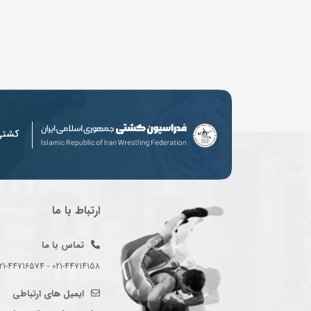
کشت
ارتباط با ما
تماس با ما
021-44714158 - 021-44716574 - 021-44714489
ایمیل های ارتباطی