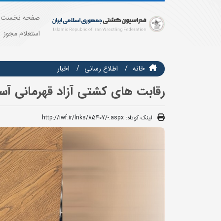
صفحه نخست
استعلام مجوز
خانه
اطلاع رسانی
اخبار
رقابت های کشتی آزاد قهرمانی آسی
لینک کوتاه:
http://iwf.ir/lnks/85407/-.aspx