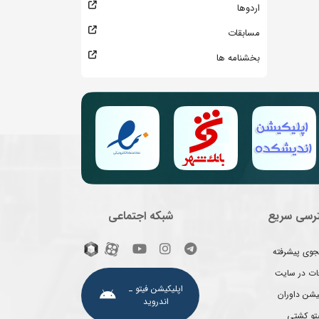
اردوها
مسابقات
بخشنامه ها
رسی سریع
شبکه اجتماعی
وی پیشرفته
غات در سایت
اپلیکیشن فیتو ـ
یشن داوران
اندروید
یتو کشتی