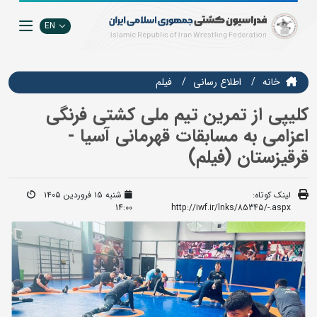
EN
خانه
اطلاع رسانی
فيلم
کلیپی از تمرین تیم ملی کشتی فرنگی
اعزامی به مسابقات قهرمانی آسیا -
قرقیزستان (فیلم)
لینک کوتاه:
شنبه ۱۵ فروردین ۱۴۰۵
14:00
http://iwf.ir/lnks/85345/-.aspx