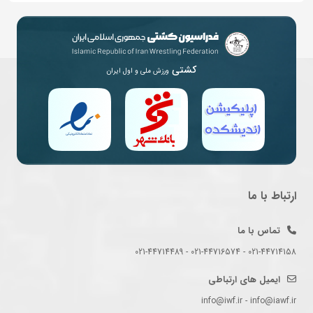
کشتی
ورزش ملی و اول ایران
ارتباط با ما
تماس با ما
021-44714158 - 021-44716574 - 021-44714489
ایمیل های ارتباطی
info@iwf.ir - info@iawf.ir