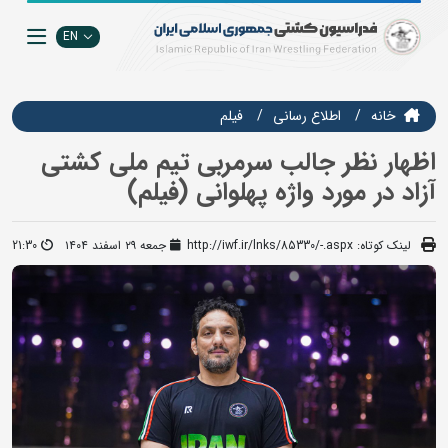
EN
خانه
اطلاع رسانی
فيلم
اظهار نظر جالب سرمربی تیم ملی کشتی
آزاد در مورد واژه پهلوانی (فیلم)
لینک کوتاه:
http://iwf.ir/lnks/85330/-.aspx
جمعه ۲۹ اسفند ۱۴۰۴
21:30