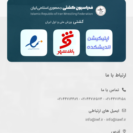
کشتی
ورزش ملی و اول ایران
ارتباط با ما
تماس با ما
021-44714158 - 021-44716574 - 021-44714489
ایمیل های ارتباطی
info@iwf.ir - info@iawf.ir
آدرس