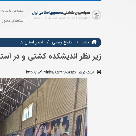
صفحه نخست
استعلام مجوز
خانه
اطلاع رسانی
اخبار استان ها
زیر نظر اندیشکده کشتی و در استا
لینک کوتاه:
http://iwf.ir/lnks/85249/-.aspx