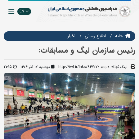
EN
خانه
اطلاع رسانی
اخبار
رئیس سازمان لیگ و مسابقات:
لینک کوتاه:
http://iwf.ir/lnks/84707/-.aspx
دوشنبه ۱۷ آذر ۱۴۰۴
20:15