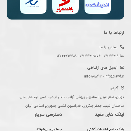
ارتباط با ما
تماس با ما
021-44714158 - 021-44716574 - 021-44714489
ایمیل های ارتباطی
info@iwf.ir - info@iawf.ir
آدرس
تهران، ضلع غربی استادیوم ورزشی آزادی، بالاتر از درب کمپ تیم های ملی،
ساختمان شهید جعفر جنگروی، فدراسیون کشتی جمهوری اسلامی ایران
لینک های مفید
دسترسی سریع
بانک جامع اطلاعات کشتی
جستجوی پیشرفته