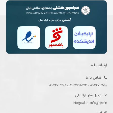
کشتی
ورزش ملی و اول ایران
ارتباط با ما
تماس با ما
021-44714158 - 021-44716574 - 021-44714489
ایمیل های ارتباطی
info@iwf.ir - info@iawf.ir