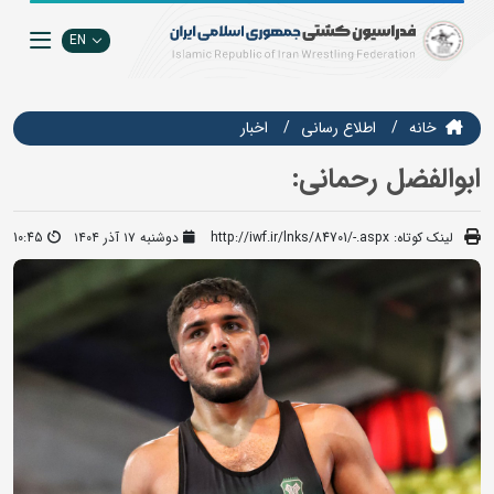
EN
خانه
اطلاع رسانی
اخبار
ابوالفضل رحمانی:
لینک کوتاه:
http://iwf.ir/lnks/84701/-.aspx
دوشنبه ۱۷ آذر ۱۴۰۴
10:45