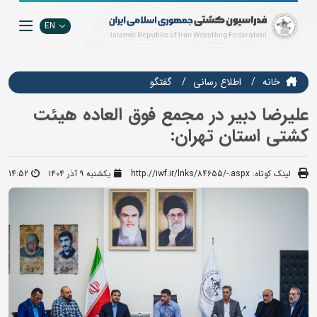
EN
خانه
اطلاع رسانی
گفتگو
علیرضا دبیر در مجمع فوق العاده هیئت
کشتی استان تهران:
لینک کوتاه:
http://iwf.ir/lnks/84655/-.aspx
یکشنبه ۹ آذر ۱۴۰۴
14:52