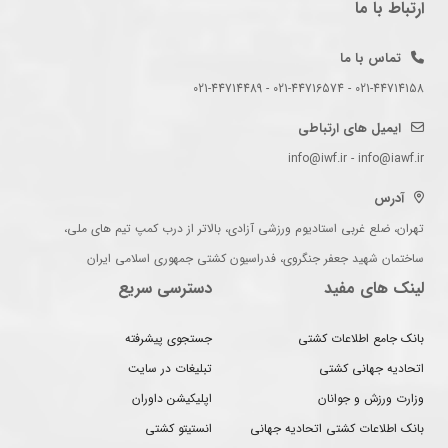
ارتباط با ما
تماس با ما
021-44714158 - 021-44716574 - 021-44714489
ایمیل های ارتباطی
info@iwf.ir - info@iawf.ir
آدرس
تهران، ضلع غربی استادیوم ورزشی آزادی، بالاتر از درب کمپ تیم های ملی،
ساختمان شهید جعفر جنگروی، فدراسیون کشتی جمهوری اسلامی ایران
لینک های مفید
دسترسی سریع
بانک جامع اطلاعات کشتی
جستجوی پیشرفته
اتحادیه جهانی کشتی
تبلیغات در سایت
وزارت ورزش و جوانان
اپلیکیشن داوران
بانک اطلاعات کشتی اتحادیه جهانی
انستیتو کشتی