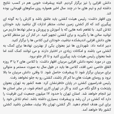
دانش افزایی را نیز برگزار کردیم. البته پیشرفت خوبی هم در کسب نتایج
داشته ایم و تیم های ما در چند سال اخیر همواره روی سکوهای قهرمانی بوده
اند.
وی اظهار داشت: رئیس هیئت کشتی باید عاشق باشد و کارش را به گونه ای
پیگیری کند که کار کشتی زمین نماند، منتظر ادارات کل نباشید باید خودتان
تلاش کنید. با تفاهم نامه هایی که با آموزش و پرورش و سایر نهادها داریم می
توانید سالن ها را بگیرید و برای کشتی تجهیز کنید. در کنار آن نیز منتظر کلاس
های دانش افزایی اندیشکده نباشید، خودتان این کلاس ها را برگزار کنید.
دبیر ادامه داد: شهرداری ها نیز بعنوان یکی از بهترین نهادها برای کمک به
کشتی می باشند و امکانات زیادی در اختیار دارند و می توانند کمک کنند اما
شما بعنوان رئیس هیئت باید پیگیری کنید و تا کار جلو برود.
وی در مورد نحوه دانش افزایی مربیان اظهار داشت: با کلاس های 2 یا 3 روزه
اتفاق خاصی نمی افتد، کلاس ها باید در طول سال به صورت مستمر و متوالی
برای مربیان برگزار شود تا پیشرفت حاصل شود. تا وقتی دانش مربیان ما بالا
نرود و روسای هیئت های ما کم کار باشند، کشتی رو به جلو نخواهد رفت.
رئیس فدراسیون کشتی در پایان خاطرنشان کرد: همه کشور به تهران بعنوان
پایتخت و الگو نگاه می کنند و اگر در تهران کاری انجام شود، در سایر استان ها
نیز انجام خواهد شد. استان تهران با حدود 17 میلیون جمعیت این ظرفیت را
دارد که کشتی در آن رشد و پیشرفت بسیاری داشته باشد. تمام تلاش خود را
برای این هدف انجام دهید. اگر کشتی تهران بالا بیاید،‌ مطمئن باشید کشتی
کشور بالا خواهد آمد.