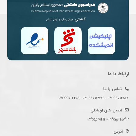
کشتی
ورزش ملی و اول ایران
ارتباط با ما
تماس با ما
021-44714158 - 021-44716574 - 021-44714489
ایمیل های ارتباطی
info@iwf.ir - info@iawf.ir
آدرس