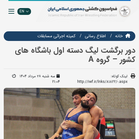
EN
خانه
اطلاع رسانی
كميته اجرائي مسابقات
دور برگشت لیگ دسته اول باشگاه های
کشور – گروه A
لینک کوتاه:
سه شنبه ۲۸ مرداد ۱۴۰۴
21:04
http://iwf.ir/lnks/81822/-.aspx