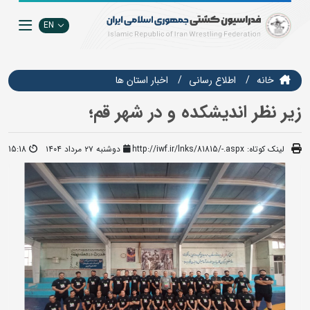
EN
خانه
اطلاع رسانی
اخبار استان ها
زیر نظر اندیشکده و در شهر قم؛
لینک کوتاه:
http://iwf.ir/lnks/81815/-.aspx
دوشنبه ۲۷ مرداد ۱۴۰۴
15:18