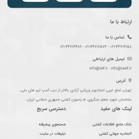
ارتباط با ما
تماس با ما
021-44714158 - 021-44716574 - 021-44714489
ایمیل های ارتباطی
info@iwf.ir - info@iawf.ir
آدرس
تهران، ضلع غربی استادیوم ورزشی آزادی، بالاتر از درب کمپ تیم های ملی،
ساختمان شهید جعفر جنگروی، فدراسیون کشتی جمهوری اسلامی ایران
لینک های مفید
دسترسی سریع
بانک جامع اطلاعات کشتی
جستجوی پیشرفته
اتحادیه جهانی کشتی
تبلیغات در سایت