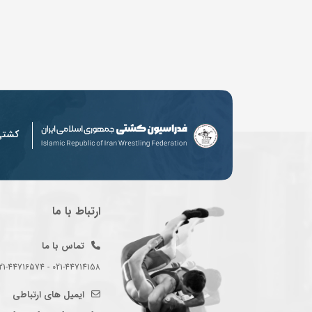
کشت
ارتباط با ما
تماس با ما
021-44714158 - 021-44716574 - 021-44714489
ایمیل های ارتباطی