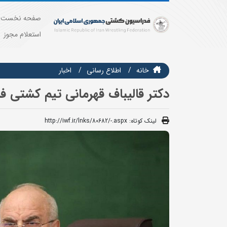
صفحه نخست
استعلام مجوز
خانه
اطلاع رسانی
اخبار
دکتر قالیباف قهرمانی تیم کشتی ف
لینک کوتاه:
http://iwf.ir/lnks/80682/-.aspx