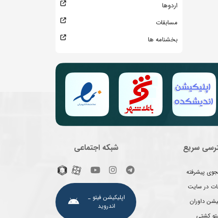
اردوها
مسابقات
بخشنامه ها
رسی سریع
شبکه اجتماعی
وی پیشرفته
غات در سایت
اپلیکیشن فیتو ـ
یشن داوران
اندروید
یتو کشتی