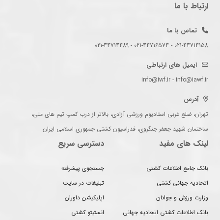
ارتباط با ما
تماس با ما
021-44714158 - 021-44716574 - 021-44714489
ایمیل های ارتباطی
info@iwf.ir - info@iawf.ir
آدرس
تهران، ضلع غربی استادیوم ورزشی آزادی، بالاتر از درب کمپ تیم های ملی،
ساختمان شهید جعفر جنگروی، فدراسیون کشتی جمهوری اسلامی ایران
لینک های مفید
دسترسی سریع
بانک جامع اطلاعات کشتی
جستجوی پیشرفته
اتحادیه جهانی کشتی
تبلیغات در سایت
وزارت ورزش و جوانان
اپلیکیشن داوران
بانک اطلاعات کشتی اتحادیه جهانی
انستیتو کشتی