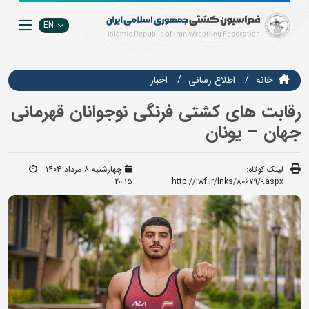
EN
خانه
اطلاع رسانی
اخبار
رقابت های کشتی فرنگی نوجوانان قهرمانی
جهان – یونان
لینک کوتاه:
چهارشنبه ۸ مرداد ۱۴۰۴
20:15
http://iwf.ir/lnks/80679/-.aspx