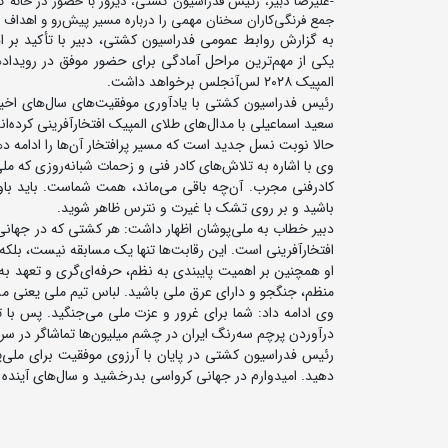
-علیرضا دبیر، رئیس فدراسیون کشتی، دیروز با حضور در خانه 
جمع فرنگی‌کاران سخنان مهمی را درباره مسیر پیش‌رو و اهداف ب
به گزارش روابط عمومی فدراسیون کشتی، دبیر با تأکید بر ا
یکی از مهم‌ترین مراحل آمادگی برای حضور موفق در رویدا
المپیک ۲۰۲۸ لس‌آنجلس برخواهد داشت.
رئیس فدراسیون کشتی با یادآوری موفقیت‌های سال‌های اخیر
سعید اسماعیلی با مدال‌های طلای المپیک افتخارآفرینی کرده‌ا
حالا نوبت نسل جدید است که مسیر پرافتخار آن‌ها را ادامه د
وی با اشاره به تلاش‌های کادر فنی و زحمات شبانه‌روزی که مل
کادرفنی مجرب. آن‌چه باقی می‌ماند، همت شماست. باید باور ک
باشید و بر روی تشک با غیرت و نترس ظاهر شوید.
دبیر خطاب به ملی‌پوشان اظهار داشت: هر کشتی که در جهانی ک
افتخارآفرینی است. این رقابت‌ها تنها یک مسابقه نیست، بلک
او همچنین بر اهمیت پایبندی به نظم، حرفه‌ای‌گری و تعهد به
منظم، جنگجو و دارای عرق ملی باشید. لباس تیم ملی یعنی مس
وی ادامه داد: شما برای غرور و عزت ملی می‌جنگید. پس با توکل
درآوردن پرچم سه‌رنگ ایران در چشم میلیون‌ها تماشاگر در سرا
رئیس فدراسیون کشتی در پایان با آرزوی موفقیت برای ملی‌پو
دهید. امیدوارم در جهانی کرواسی بدرخشید و سال‌های آینده ب