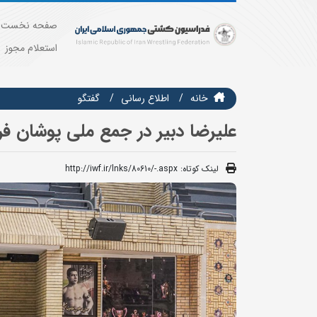
صفحه نخست
استعلام مجوز
خانه
اطلاع رسانی
گفتگو
علیرضا دبیر در جمع ملی پوشان فر
لینک کوتاه:
http://iwf.ir/lnks/80610/-.aspx