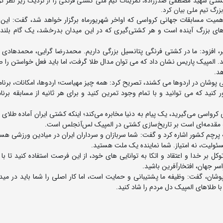
کشتی شهید مصطفی صدرزاده، تمرینات تیم ملی کشتی فرنگی را از نزدیک زیر نظر گ
زرگ تیم ملی بیان کرد.
همیت مسابقات جهانی کرواسی که اواخر شهریورماه برگزار خواهد شد، گفت: این ر
دهای بزرگ آینده است و هر کشتی‌گیری که در این میدان بدرخشد، یک گام بلند
، افزود: ما در کشتی فرنگی پتانسیل بزرگی داریم. محمدرضا گرایی، محمدهادی 
ند. المپیک پاریس نشان داد که می توان مدال طلا گرفت، اما باید فعل خواستن را 
هد.
ی پوشان در اردوها می کشند، تصریح کرد: همه چیز مهیاست؛ اردوها، امکانات، برنام
نید که می توانید و با تمام وجود تمرین کنید و برای هر ثانیه از مسابقه برنا
رواسی می‌گیرید، یک پیام به دنیا مخابره می‌کند؛ اینکه کشتی ایران آماده طلای 
ه مقدمه‌ای است بر تاریخ‌سازی کشتی در المپیک لس‌آنجلس است.
 پرچم کشور اشاره کرد و گفت: شما سربازان و سرداران ایران در میادین ورزشی هست
ئولیت، نه امتیاز. شما نماینده یک ملت هستید.
 بر خدا و اعتقاد و اتکا به توانایی های خود، از این فرصت استفاده کنید تا با ب
سر جهان، افتخارآفرین باشید.
شان، گفت: وظیفه ما پشتیبانی و حمایت است، اما کار اصلی را شما باید در میدا
ا طلاهای المپیک دل مردم را شاد کنید.