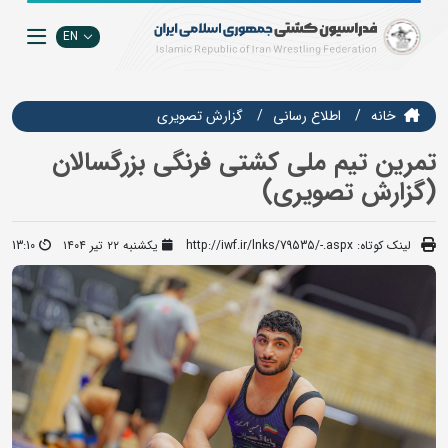
EN
خانه
اطلاع رسانی
گزارش تصويري
تمرین تیم ملی کشتی فرنگی بزرگسالان
(گزارش تصویری)
لینک کوتاه:
http://iwf.ir/lnks/79535/-.aspx
یکشنبه ۲۲ تیر ۱۴۰۴
13:10