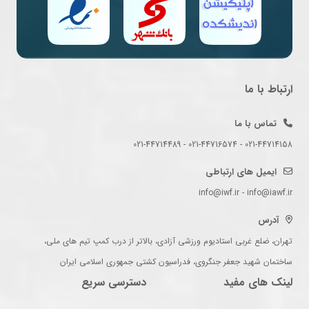
ارتباط با ما
تماس با ما
021-44714158 - 021-44716574 - 021-44714489
ایمیل های ارتباطی
info@iwf.ir - info@iawf.ir
آدرس
تهران، ضلع غربی استادیوم ورزشی آزادی، بالاتر از درب کمپ تیم های ملی،
ساختمان شهید جعفر جنگروی، فدراسیون کشتی جمهوری اسلامی ایران
لینک های مفید
دسترسی سریع