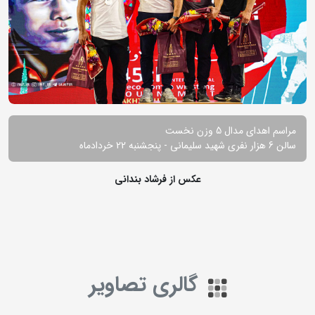
مراسم اهدای مدال 5 وزن نخست
سالن 6 هزار نفری شهید سلیمانی - پنجشنبه 22 خردادماه
عکس از فرشاد بندانی
گالری تصاویر