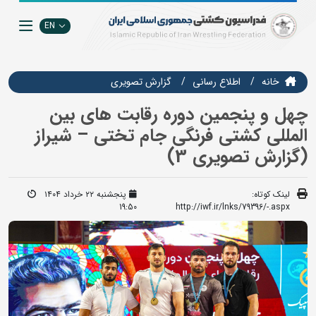
EN
خانه
اطلاع رسانی
گزارش تصويري
چهل و پنجمین دوره رقابت های بین
المللی کشتی فرنگی جام تختی – شیراز
(گزارش تصویری 3)
لینک کوتاه:
پنجشنبه ۲۲ خرداد ۱۴۰۴
19:50
http://iwf.ir/lnks/79396/-.aspx