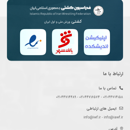
کشتی
ورزش ملی و اول ایران
ارتباط با ما
تماس با ما
021-44714158 - 021-44716574 - 021-44714489
ایمیل های ارتباطی
info@iwf.ir - info@iawf.ir
آدرس