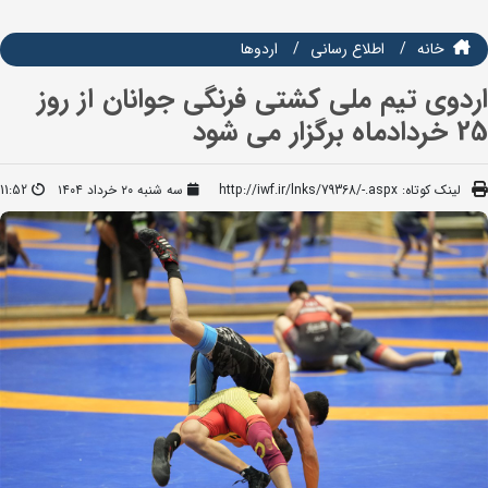
خانه
اطلاع رسانی
اردوها
اردوی تیم ملی کشتی فرنگی جوانان از روز
25 خردادماه برگزار می شود
لینک کوتاه:
http://iwf.ir/lnks/79368/-.aspx
سه شنبه ۲۰ خرداد ۱۴۰۴
11:52