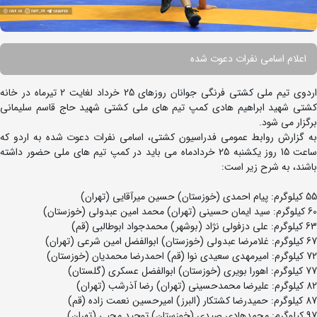
اعلام اسامی نفرات دعوت شده
اردوی تیم ملی کشتی فرنگی جوانان روزهای 25 خرداد لغایت 2 تیرماه در خانه
کشتی شهید ابراهیم هادی کمپ تیم های ملی کشتی شهید حاج قاسم سلیمانی
برگزار می شود.
به گزارش روابط عمومی فدراسیون کشتی، اسامی نفرات دعوت شده به اردو که
ساعت 15 روز یکشنبه 25 خردادماه می باید در کمپ تیم های ملی حضور داشته
باشند، به شرح زیر است:
55 کیلوگرم: پیام احمدی (خوزستان) حسین میرآقایی (تهران)
60 کیلوگرم: سید ایمان حسینی (تهران) محمد امین عبدولی (خوزستان)
63 کیلوگرم: علی دزفولی نژاد (بوشهر) محمدجواد ابوطالبی (قم)
67 کیلوگرم: غلامرضا عبدولی (خوزستان) ابوالفضل امین شرعی (تهران)
72 کیلوگرم: امیرمهدی سعیدی نوا (قم) احمدرضا محمدیان (خوزستان)
77 کیلوگرم: اهورا بویری (خوزستان) ابوالفضل عسکری (گلستان)
82 کیلوگرم: علیرضا محمدحسینی (تهران) رضا آذرشب (تهران)
87 کیلوگرم: حمیدرضا کشتکار (البرز) امیرحسین نعمت زاده (قم)
97 کیلوگرم: محمدهادی صیدی (خوزستان) توحید محبی (تهران)