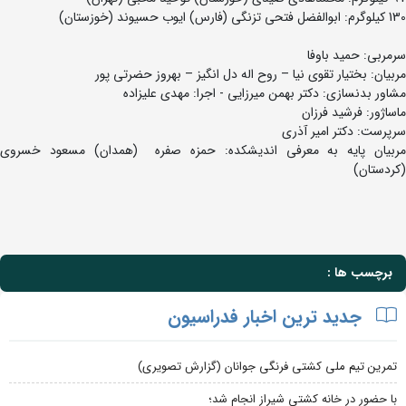
130 کیلوگرم: ابوالفضل فتحی تزنگی (فارس) ایوب حسیوند (خوزستان)
سرمربی: حمید باوفا
مربیان: بختیار تقوی نیا – روح اله دل انگیز – بهروز حضرتی پور
مشاور بدنسازی: دکتر بهمن میرزایی - اجرا: مهدی علیزاده
ماساژور: فرشید فرزان
سرپرست: دکتر امیر آذری
مربیان پایه به معرفی اندیشکده: حمزه صفره (همدان) مسعود خسروی
(کردستان)
برچسب ها :
جدید ترین اخبار فدراسیون
تمرین تیم ملی کشتی فرنگی جوانان (گزارش تصویری)
با حضور در خانه کشتی شیراز انجام شد؛