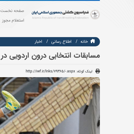
صفحه نخست
استعلام مجوز
خانه
اطلاع رسانی
اخبار
مسابقات انتخابی درون اردویی در 4 وزن تیم ملی کشتی فرنگی نونهالان برگزار ش
لینک کوتاه:
http://iwf.ir/lnks/79365/-.aspx