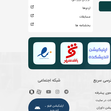
اردوها
مسابقات
بخشنامه ها
رسی سریع
شبکه اجتماعی
وی پیشرفته
غات در سایت
اپلیکیشن فیتو ـ
یشن داوران
اندروید