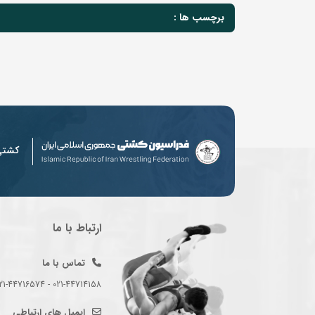
برچسب ها :
کشت
ارتباط با ما
تماس با ما
021-44714158 - 021-44716574 - 021-44714489
ایمیل های ارتباطی