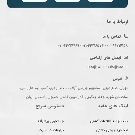
ارتباط با ما
تماس با ما
021-44714158 - 021-44716574 - 021-44714489
ایمیل های ارتباطی
info@iwf.ir - info@iawf.ir
آدرس
تهران، ضلع غربی استادیوم ورزشی آزادی، بالاتر از درب کمپ تیم های ملی،
ساختمان شهید جعفر جنگروی، فدراسیون کشتی جمهوری اسلامی ایران
لینک های مفید
دسترسی سریع
بانک جامع اطلاعات کشتی
جستجوی پیشرفته
اتحادیه جهانی کشتی
تبلیغات در سایت