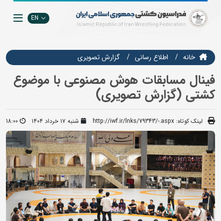
EN
خانه
اطلاع رسانی
گزارش تصويري
فینال مسابقات هوش مصنوعی با موضوع
کشتی (گزارش تصویری)
لینک کوتاه:
http://iwf.ir/lnks/79343/-.aspx
شنبه ۱۷ خرداد ۱۴۰۴
18:00