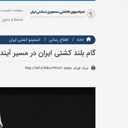
صفحه نخست
استعلام مجوز
خانه
اطلاع رسانی
انستيتو كشتي ايران
گام بلند کشتی ایران در مسیر آی
لینک کوتاه:
http://iwf.ir/lnks/79282/-.aspx