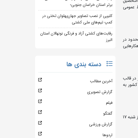
التحصیل
برتر استان خراسان جنوبی؛
ط عمومی
کلیپی از نصب تصاویر جهان‌پهلوان تختی در
کمپ تیم‌های ملی کشتی
رقابت‌های کشتی آزاد و فرنگی نونهالان استان
حدود در
البرز
کارهایی
دسته بندی ها
ورت مجازی برگزار شد. خوشبختانه استقبال گسترده ای از این مسابقه صورت گرفت و حدود 900 نفر در قالب
آخرین مطالب
کشور به
گزارش تصویری
فیلم
گفتگو
پس از ارزیابی نتایج مرحله مقدماتی، حدود 100 نفر از برترین های این رقابت علمی مشخص خواهند شد. مرحله نهایی به صورت حضوری در روز شنبه 17
گزارش ورزشی
اردوها