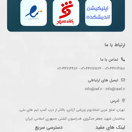
ارتباط با ما
تماس با ما
021-44714158 - 021-44716574 - 021-44714489
ایمیل های ارتباطی
info@iwf.ir - info@iawf.ir
آدرس
تهران، ضلع غربی استادیوم ورزشی آزادی، بالاتر از درب کمپ تیم های ملی،
ساختمان شهید جعفر جنگروی، فدراسیون کشتی جمهوری اسلامی ایران
لینک های مفید
دسترسی سریع