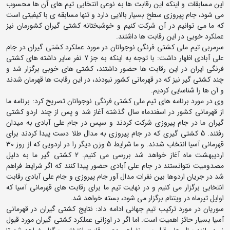
این مسابقات و اینکه این رقابت ها به نوعی انتخابی تیم های آن ها محسوب
می شود، جام پیروزی سطح بسیار بالایی دارد و تنها مسابقه ی با کیفیتی است
که ما می توانیم در آن شرکت کنیم و خوشبختانه کشتی گیران کشورمان نیز
عملکرد خوبی در این رقابت ها داشتند.
سرمربی تیم ملی کشتی فرنگی نوجوانان در مورد عملکرد کشتی گیران در جام
علی آبادی اظهار داشت: با توجه به اینکه به جز 7 نفر سایر داشته های کشتی
فرنگی ایران در این رقابت ها حضور داشتند، کشتی های خوبی برگزار شد و
چند کشتی گیر نیز که در قهرمانی کشور نبودند، در این رقابت ها قهرمان شدند
و آن ها را شناسایی کردیم.
وی در مورد برنامه های تیم ملی کشتی فرنگی نوجوانان تصریح کرد: برنامه ما
از قهرمانی کشور در اسفندماه سال گذشته آغاز شد و پس از چند اردو کشتی
گیران ما در جام پیروزی شرکت کردند و سپس در جام علی آبادی به میدان
رفتند. 5 کشتی گیری که در جام پیروزی به مدال طلا دست پیدا کردند برای
قهرمانی آسیا انتخاب شدند. و ما شرایط 5 وزن دیگر را در اردویی که از روز 30
اردیبهشت ماه آغاز خواهد شد بررسی می کنیم. 2 کشتی گیر ما به دلیل
مصدومیت نتوانستند در جام علی آبادی حضور پیدا کنند که اگر شرایط فراهم
شد در جریان اردوها بین نفرات مدال آور جام پیروزی و جام علی آبادی رقابت
انتخابی برگزار می کنیم و در نهایت تیم ما برای رقابت های قهرمانی آسیا که
اوایل تیرماه در ویتنام برگزار می شود، بسته خواهد شد.
سوریان در مورد ترکیب تیم جهانی ادامه داد: نتایج کشتی گیران در قهرمانی
آسیا بسیار حائز اهمیت است. اما اگر در اوزانی عملکرد کشتی گیران مورد قبول