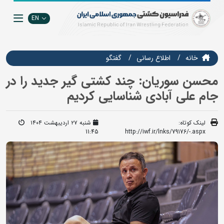
EN
خانه
اطلاع رسانی
گفتگو
محسن سوریان: چند کشتی گیر جدید را در
جام علی آبادی شناسایی کردیم
لینک کوتاه:
شنبه ۲۷ اردیبهشت ۱۴۰۴
11:45
http://iwf.ir/lnks/79176/-.aspx