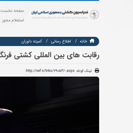
صفحه نخست
استعلام مجوز
خانه
اطلاع رسانی
کمیته داوران
رقابت های بین المللی کشتی فرنگی
لینک کوتاه:
http://iwf.ir/lnks/79053/-.aspx