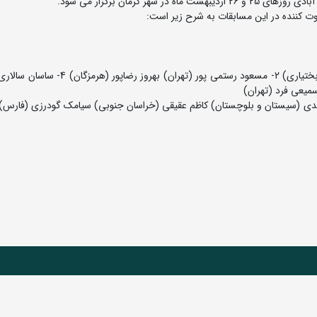
ر کرمان برگزار می شود.
ت کننده در این مسابقات به شرح زیر است:
داوران درجه یک بین المللی: 1- غلامرضا بهارلو (چهارمحال و بختیاری) 2- مسعود رستمی پور (ته
میعی فرد (تهران)
ابدی (سیستان و بلوچستان) کاظم عقیقی (خراسان جنوبی) سیامک گودرزی (فارس) 