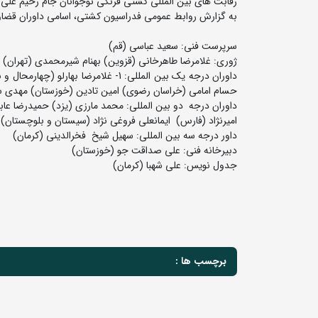
رقابت های بین المللی کشتی فرنگی نوجوانان جام رحیم علی آبادی روزهای 25 و 26 اردیبهشت ماه در شه
به گزارش روابط عمومی فدراسیون کشتی، اسامی داوران قضاو
سرپرست فنی: سعید عباسی (قم)
ژوری: غلامرضا طاهرخانی (قزوین) بهنام شیرمحمدی (تهران)
حسام امامی (خراسان رضوی) امین تادین (خوزستان) مهدی س
داوران درجه دو بین المللی: محمد مارزی (یزد) حمیدرضا ع
امیرنژاد (فارس) ایمانعلی فروغی نژاد (سیستان و بلوچستان)
داور درجه سه بین المللی: سهیل شیخ فخرالدینی (کرمان)
دبیرخانه فنی: علی صداقت جو (خوزستان)
جدول نویس: علی شهبا (کرمان)
برچسب ها :