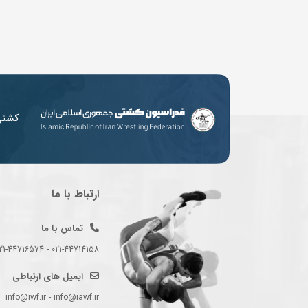
کشت
ارتباط با ما
تماس با ما
021-44714158 - 021-44716574 - 021-44714489
ایمیل های ارتباطی
info@iwf.ir - info@iawf.ir