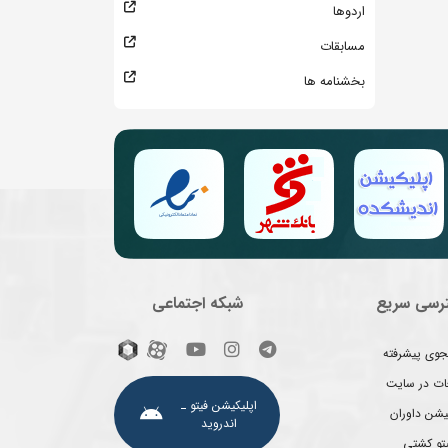
اردوها
مسابقات
بخشنامه ها
رسی سریع
شبکه اجتماعی
وی پیشرفته
غات در سایت
اپلیکیشن فیتو ـ
یشن داوران
اندروید
یتو کشتی