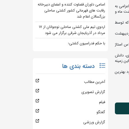
اسامی داوران قضاوت کننده و اعضای دبیرخانه
زامی به
رقابت های قهرمانی کشور کشتی ساحلی
اوری اتحادیه جهانی کشتی، زبان انگلیسی و نمایش ویدیو در روز 20 اردیبهشت ماه و
بزرگسالان اعلام شد
نفرات واجد شرایط در این آزمون گفت: در این آزمون 130 داور ملی ویژه شامل نفرات حاضر در کلاس های کنترل و ارتقاء سال 1403 که توسط
اردوی تیم ملی کشتی ساحلی نوجوانان از 17
مرداد در آذربایجان شرقی برگزار می شود
آزمون تصریح کرد: 20 نفر اول این آزمون در رقابت های کشتی فرنگی نونهالان قهرمانی کشور که روزهای 21 لغایت 23 اردیبهشت
با حکم فدراسیون کشتی؛
کلاس استاژ
دی، دانش
ین زمینه
دسته بندی ها
د بهترین
آخرین مطالب
گزارش تصویری
فیلم
گفتگو
گزارش ورزشی