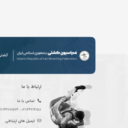
کشت
ارتباط با ما
تماس با ما
021-44714158 - 021-44716574 - 021-44714489
ایمیل های ارتباطی