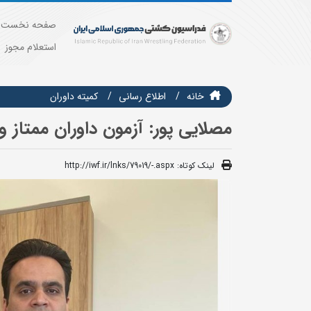
صفحه نخست
استعلام مجوز
خانه
اطلاع رسانی
کمیته داوران
مصلایی پور: آزمون داوران ممتاز ویژه 20 اردیبهشت ماه برگزار 
لینک کوتاه:
http://iwf.ir/lnks/79019/-.aspx