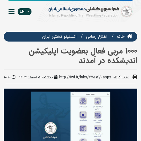
EN
خانه
اطلاع رسانی
انستيتو كشتي ايران
1000 مربی فعال بعضویت اپلیکیشن
اندیشکده در آمدند
لینک کوتاه:
http://iwf.ir/lnks/77514/-.aspx
یکشنبه ۵ اسفند ۱۴۰۳
10:10