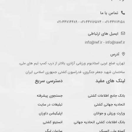
تماس با ما
021-44714158 - 021-44716574 - 021-44714489
ایمیل های ارتباطی
info@iwf.ir - info@iawf.ir
آدرس
تهران، ضلع غربی استادیوم ورزشی آزادی، بالاتر از درب کمپ تیم های ملی،
ساختمان شهید جعفر جنگروی، فدراسیون کشتی جمهوری اسلامی ایران
لینک های مفید
دسترسی سریع
بانک جامع اطلاعات کشتی
جستجوی پیشرفته
اتحادیه جهانی کشتی
تبلیغات در سایت
وزارت ورزش و جوانان
اپلیکیشن داوران
بانک اطلاعات کشتی اتحادیه جهانی
انستیتو کشتی
کمیته ملی المپیک
سازمان لیگ