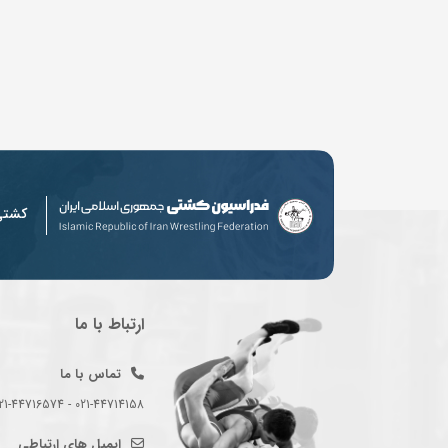
کشت
ارتباط با ما
تماس با ما
021-44714158 - 021-44716574 - 021-44714489
ایمیل های ارتباطی