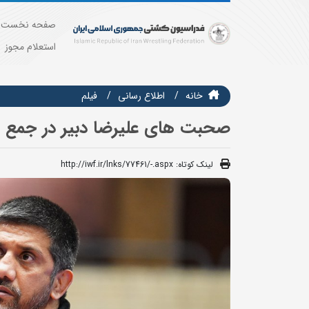
صفحه نخست
استعلام مجوز
خانه
اطلاع رسانی
فيلم
صحبت های علیرضا دبیر در جمع مر
لینک کوتاه:
http://iwf.ir/lnks/77461/-.aspx