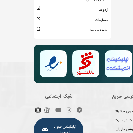
اردوها
مسابقات
بخشنامه ها
رسی سریع
شبکه اجتماعی
وی پیشرفته
غات در سایت
اپلیکیشن فیتو ـ
یشن داوران
اندروید