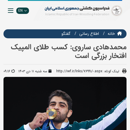
EN
خانه
اطلاع رسانی
گفتگو
محمدهادی ساروی: کسب طلای المپیک
افتخار بزرگی است
لینک کوتاه:
http://iwf.ir/lnks/76991/-.aspx
سه شنبه ۱۱ دی ۱۴۰۳
09:16