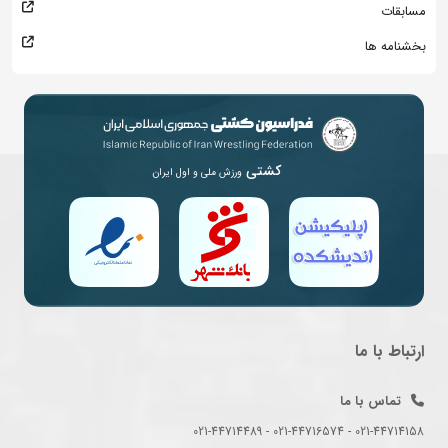
مسابقات
بخشنامه ها
کشتی
ورزش ملی و اول ایران
ارتباط با ما
تماس با ما
021-44714158 - 021-44716574 - 021-44714489