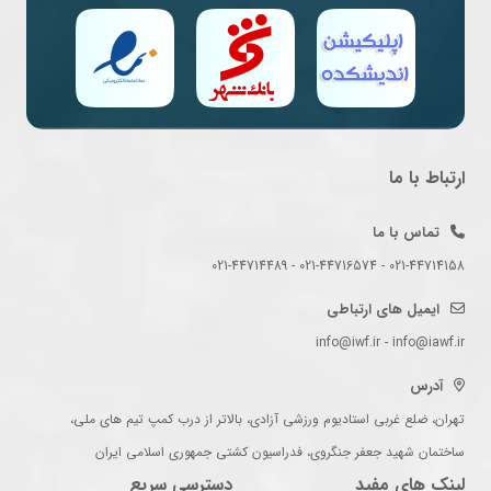
ارتباط با ما
تماس با ما
021-44714158 - 021-44716574 - 021-44714489
ایمیل های ارتباطی
info@iwf.ir - info@iawf.ir
آدرس
تهران، ضلع غربی استادیوم ورزشی آزادی، بالاتر از درب کمپ تیم های ملی،
ساختمان شهید جعفر جنگروی، فدراسیون کشتی جمهوری اسلامی ایران
لینک های مفید
دسترسی سریع