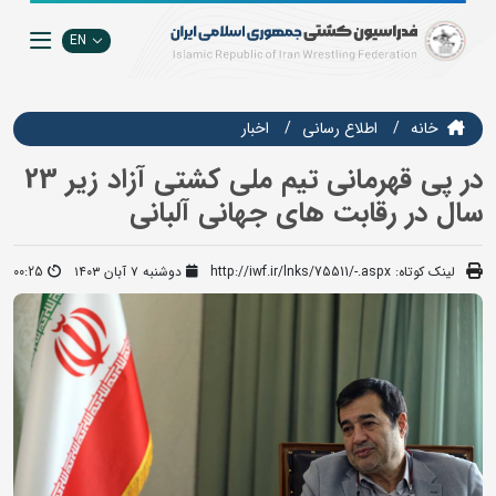
EN
خانه
اطلاع رسانی
اخبار
در پی قهرمانی تیم ملی کشتی آزاد زیر 23
سال در رقابت های جهانی آلبانی
لینک کوتاه:
http://iwf.ir/lnks/75511/-.aspx
دوشنبه ۷ آبان ۱۴۰۳
00:25